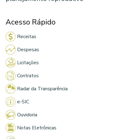
Acesso Rápido
Receitas
Despesas
Licitações
Contratos
Radar da Transparência
e-SIC
Ouvidoria
Notas Eletrônicas