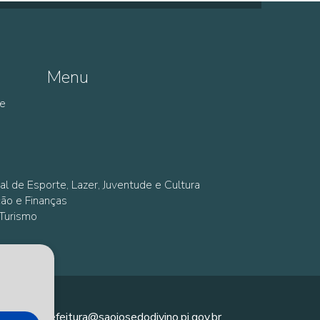
Menu
de
al de Esporte, Lazer, Juventude e Cultura
ção e Finanças
 Turismo
prefeitura@saojosedodivino.pi.gov.br