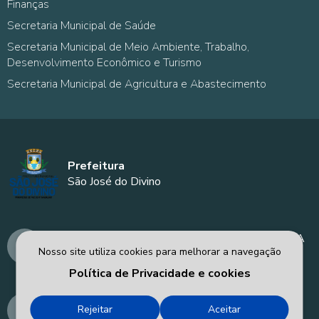
Finanças
Secretaria Municipal de Saúde
Secretaria Municipal de Meio Ambiente, Trabalho,
Desenvolvimento Econômico e Turismo
Secretaria Municipal de Agricultura e Abastecimento
Prefeitura
São José do Divino
AVENIDA MANOEL DÍVINO - PREFEITURA
Nosso site utiliza cookies para melhorar a navegação
MUNICIPAL DE SÃO JOSÉ DO DIVINO - PI
Política de Privacidade e cookies
prefeitura@saojosedodivino.pi.gov.br
Rejeitar
Aceitar
86-98194-2918