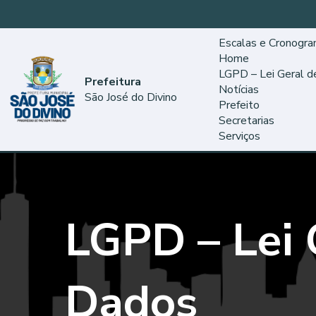
Escalas e Cronogr
Home
LGPD – Lei Geral 
Prefeitura
Notícias
São José do Divino
Prefeito
Secretarias
Serviços
LGPD – Lei 
Dados