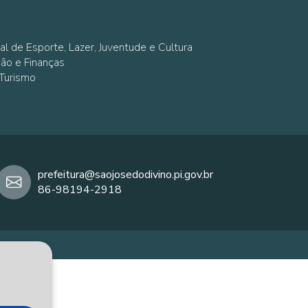
al de Esporte, Lazer, Juventude e Cultura
ção e Finanças
 Turismo
prefeitura@saojosedodivino.pi.gov.br
86-98194-2918