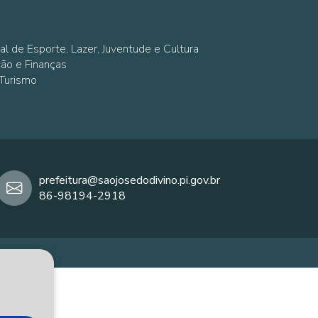
al de Esporte, Lazer, Juventude e Cultura
ção e Finanças
 Turismo
prefeitura@saojosedodivino.pi.gov.br
86-98194-2918