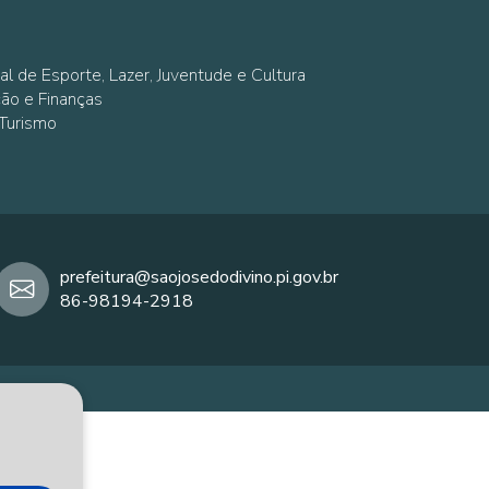
al de Esporte, Lazer, Juventude e Cultura
ção e Finanças
 Turismo
prefeitura@saojosedodivino.pi.gov.br
86-98194-2918