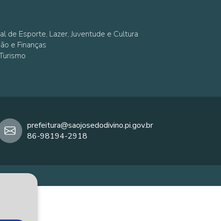
al de Esporte, Lazer, Juventude e Cultura
ção e Finanças
 Turismo
prefeitura@saojosedodivino.pi.gov.br
86-98194-2918