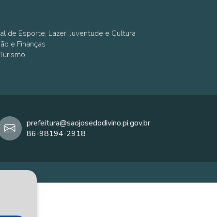
al de Esporte, Lazer, Juventude e Cultura
ção e Finanças
 Turismo
prefeitura@saojosedodivino.pi.gov.br
86-98194-2918