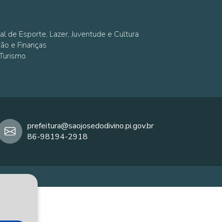
al de Esporte, Lazer, Juventude e Cultura
ção e Finanças
 Turismo
prefeitura@saojosedodivino.pi.gov.br
86-98194-2918