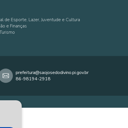
al de Esporte, Lazer, Juventude e Cultura
ção e Finanças
 Turismo
prefeitura@saojosedodivino.pi.gov.br
86-98194-2918