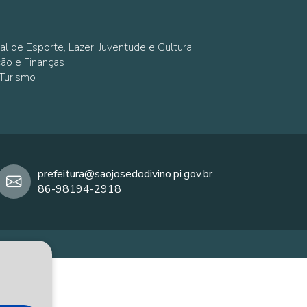
al de Esporte, Lazer, Juventude e Cultura
ção e Finanças
 Turismo
prefeitura@saojosedodivino.pi.gov.br
86-98194-2918