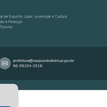
al de Esporte, Lazer, Juventude e Cultura
ção e Finanças
 Turismo
prefeitura@saojosedodivino.pi.gov.br
86-98194-2918