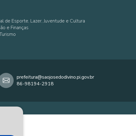
al de Esporte, Lazer, Juventude e Cultura
ção e Finanças
 Turismo
prefeitura@saojosedodivino.pi.gov.br
86-98194-2918