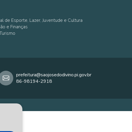
al de Esporte, Lazer, Juventude e Cultura
ção e Finanças
 Turismo
prefeitura@saojosedodivino.pi.gov.br
86-98194-2918