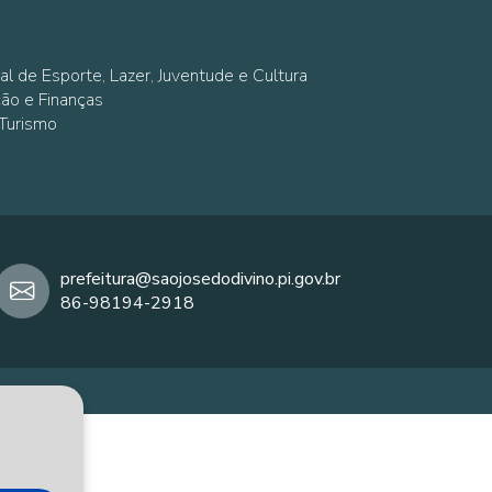
al de Esporte, Lazer, Juventude e Cultura
ção e Finanças
 Turismo
prefeitura@saojosedodivino.pi.gov.br
86-98194-2918