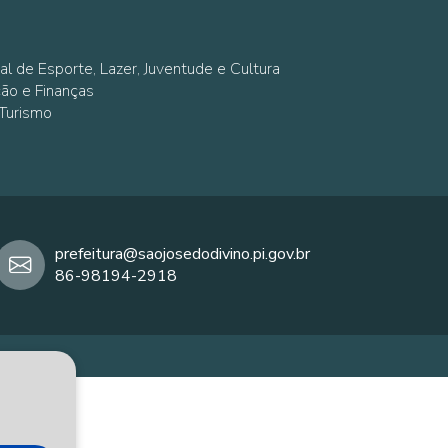
al de Esporte, Lazer, Juventude e Cultura
ção e Finanças
 Turismo
prefeitura@saojosedodivino.pi.gov.br
86-98194-2918