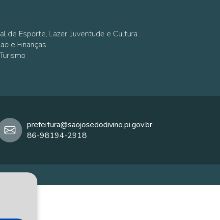
al de Esporte, Lazer, Juventude e Cultura
ção e Finanças
 Turismo
prefeitura@saojosedodivino.pi.gov.br
86-98194-2918