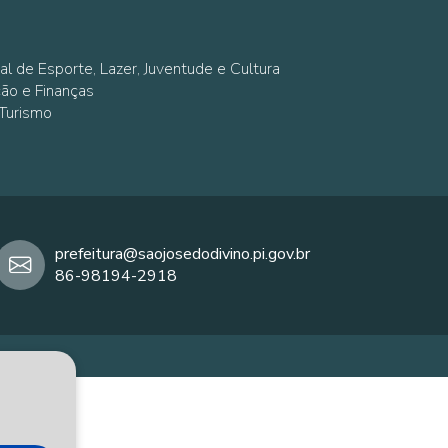
al de Esporte, Lazer, Juventude e Cultura
ção e Finanças
 Turismo
prefeitura@saojosedodivino.pi.gov.br
86-98194-2918