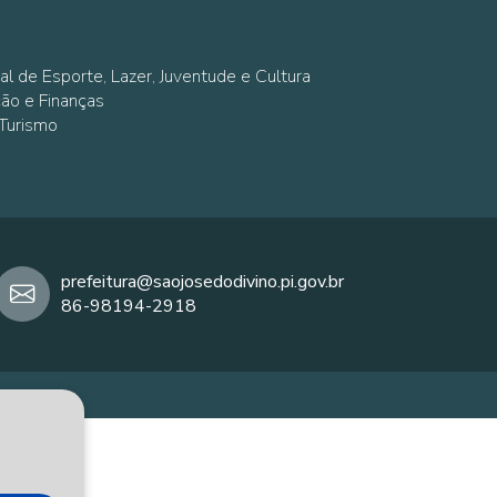
al de Esporte, Lazer, Juventude e Cultura
ção e Finanças
 Turismo
prefeitura@saojosedodivino.pi.gov.br
86-98194-2918