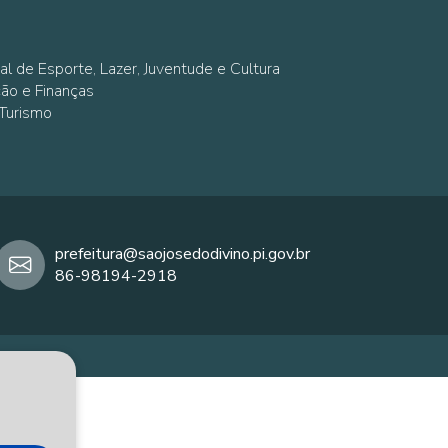
al de Esporte, Lazer, Juventude e Cultura
ção e Finanças
 Turismo
prefeitura@saojosedodivino.pi.gov.br
86-98194-2918