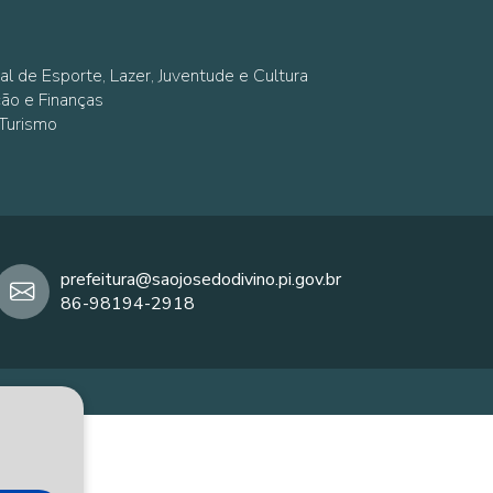
al de Esporte, Lazer, Juventude e Cultura
ção e Finanças
 Turismo
prefeitura@saojosedodivino.pi.gov.br
86-98194-2918