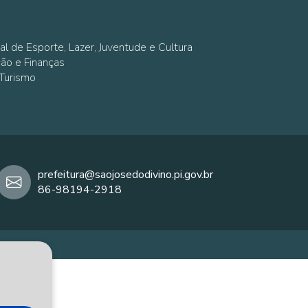
al de Esporte, Lazer, Juventude e Cultura
ção e Finanças
 Turismo
prefeitura@saojosedodivino.pi.gov.br
86-98194-2918