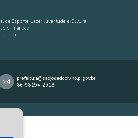
al de Esporte, Lazer, Juventude e Cultura
ção e Finanças
 Turismo
prefeitura@saojosedodivino.pi.gov.br
86-98194-2918