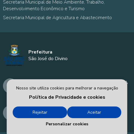
Secretaria Municipal de Meio Ambiente, Trabalho,
Desenvolvimento Econômico e Turismo
Secretaria Municipal de Agricultura e Abastecimento
Prefeitura
São José do Divino
AVENIDA MANOEL DÍVINO - PREFEITURA
Nosso site utiliza cookies para melhorar a navegação
MUNICIPAL DE SÃO JOSÉ DO DIVINO - PI
Política de Privacidade e cookies
prefeitura@saojosedodivino.pi.gov.br
Rejeitar
Aceitar
86-98194-2918
Personalizar cookies