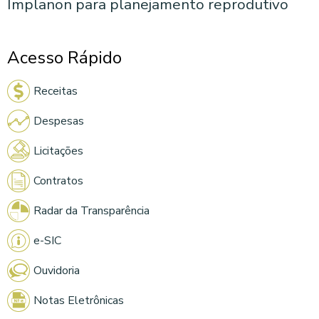
Implanon para planejamento reprodutivo
Acesso Rápido
Receitas
Despesas
Licitações
Contratos
Radar da Transparência
e-SIC
Ouvidoria
Notas Eletrônicas