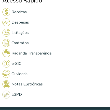
Acesso Rápido
Receitas
Despesas
Licitações
Contratos
Radar da Transparência
e-SIC
Ouvidoria
Notas Eletrônicas
LGPD