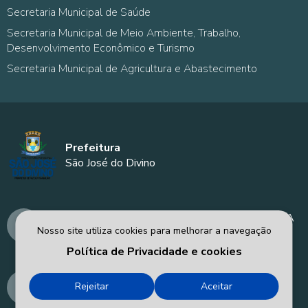
Secretaria Municipal de Saúde
Secretaria Municipal de Meio Ambiente, Trabalho,
Desenvolvimento Econômico e Turismo
Secretaria Municipal de Agricultura e Abastecimento
Prefeitura
São José do Divino
AVENIDA MANOEL DÍVINO - PREFEITURA
Nosso site utiliza cookies para melhorar a navegação
MUNICIPAL DE SÃO JOSÉ DO DIVINO - PI
Política de Privacidade e cookies
prefeitura@saojosedodivino.pi.gov.br
Rejeitar
Aceitar
86-98194-2918