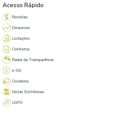
Acesso Rápido
Receitas
Despesas
Licitações
Contratos
Radar da Transparência
e-SIC
Ouvidoria
Notas Eletrônicas
LGPD