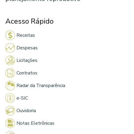
Acesso Rápido
Receitas
Despesas
Licitações
Contratos
Radar da Transparência
e-SIC
Ouvidoria
Notas Eletrônicas