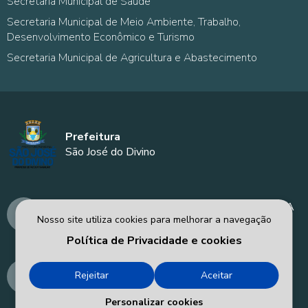
Secretaria Municipal de Saúde
Secretaria Municipal de Meio Ambiente, Trabalho,
Desenvolvimento Econômico e Turismo
Secretaria Municipal de Agricultura e Abastecimento
Prefeitura
São José do Divino
AVENIDA MANOEL DÍVINO - PREFEITURA
Nosso site utiliza cookies para melhorar a navegação
MUNICIPAL DE SÃO JOSÉ DO DIVINO - PI
Política de Privacidade e cookies
prefeitura@saojosedodivino.pi.gov.br
Rejeitar
Aceitar
86-98194-2918
Personalizar cookies