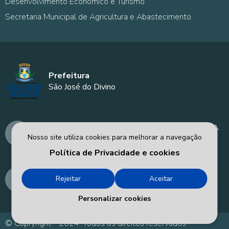
Desenvolvimento Econômico e Turismo
Secretaria Municipal de Agricultura e Abastecimento
Prefeitura
São José do Divino
AVENIDA MANOEL DÍVINO - PREFEITURA
Nosso site utiliza cookies para melhorar a navegação
MUNICIPAL DE SÃO JOSÉ DO DIVINO - PI
Política de Privacidade e cookies
prefeitura@saojosedodivino.pi.gov.br
Rejeitar
Aceitar
86-98194-2918
Personalizar cookies
© Copryright - 2024. Todos os direitos reservados