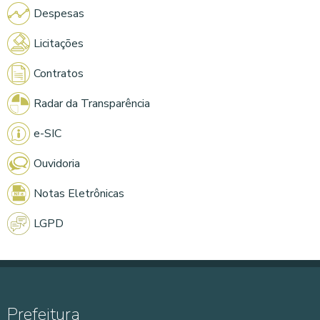
Despesas
Licitações
Contratos
Radar da Transparência
e-SIC
Ouvidoria
Notas Eletrônicas
LGPD
Prefeitura