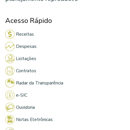
Acesso Rápido
Receitas
Despesas
Licitações
Contratos
Radar da Transparência
e-SIC
Ouvidoria
Notas Eletrônicas