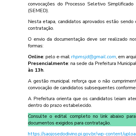
convocações do Processo Seletivo Simplificado 
(SEMED).
Nesta etapa, candidatos aprovados estão sendo 
contratação.
O envio da documentação deve ser realizado no
formas:
Online
: pelo e-mail
rhpmsjd@gmail.com
, em arqu
Presencialmente
: na sede da Prefeitura Municipa
às 13h
.
A gestão municipal reforça que o não cumpriment
convocação de candidatos subsequentes conforme a
A Prefeitura orienta que os candidatos leiam at
dentro do prazo estabelecido.
Consulte o edital completo no link abaixo para
documentos exigidos para contratação.
https://saojosedodivino.pi.gov.br/wp-conten