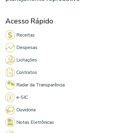
Acesso Rápido
Receitas
Despesas
Licitações
Contratos
Radar da Transparência
e-SIC
Ouvidoria
Notas Eletrônicas