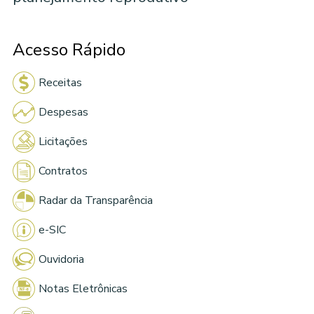
Acesso Rápido
Receitas
Despesas
Licitações
Contratos
Radar da Transparência
e-SIC
Ouvidoria
Notas Eletrônicas